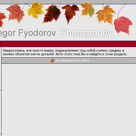
Макросъёмка, или просто макро, подразумевает под собой съёмку средних и
мелких объектов или их деталей. Фото этого типа Вы и найдёте в этом разделе.
Авторизация на сайте