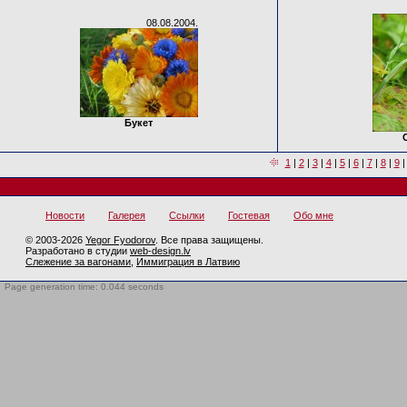
08.08.2004.
Букет
1
|
2
|
3
|
4
|
5
|
6
|
7
|
8
|
9
Новости
Галерея
Ссылки
Гостевая
Обо мне
© 2003-2026
Yegor Fyodorov
. Все права защищены.
Разработано в студии
web-design.lv
Слежение за вагонами
,
Иммиграция в Латвию
Page generation time: 0.044 seconds
BotTrap