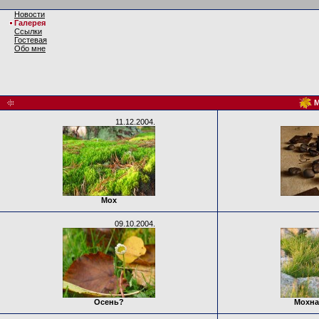
Новости
Галерея
Ссылки
Гостевая
Обо мне
М
11.12.2004.
Мох
09.10.2004.
Осень?
Мохна