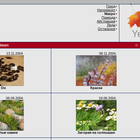
Город
Натюрморт
Макро
Природа
Абстракция
Люди
Остальное
акро
13.11.2004.
08.11.2004.
Он
Краски
06.09.2004.
18.08.2004.
тые камни
Загорая на солнышке