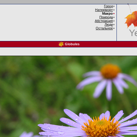
Город
Натюрморт
Макро
Природа
Абстракция
Люди
Остальное
Globules