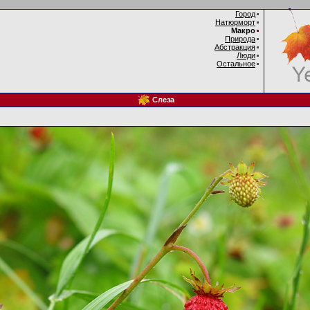
Город
Натюрморт
Макро
Природа
Абстракция
Люди
Остальное
Слеза