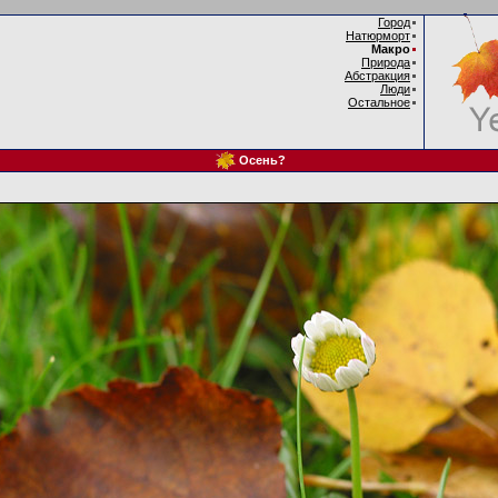
Город
Натюрморт
Макро
Природа
Абстракция
Люди
Остальное
Осень?