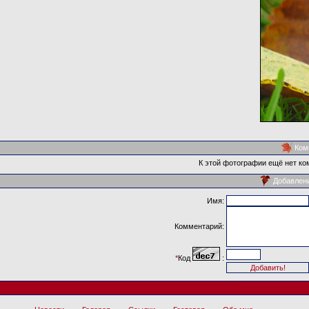
Ком
К этой фотографии ещё нет ко
Добавлен
Имя:
Комментарий:
*
Код
: