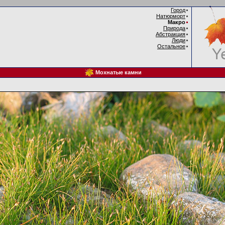
Город
Натюрморт
Макро
Природа
Абстракция
Люди
Остальное
Мохнатые камни