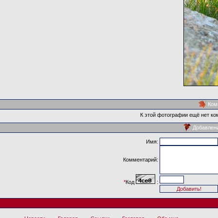
Ком
К этой фотографии ещё нет ко
Добавлен
Имя:
Комментарий:
*
Код
: