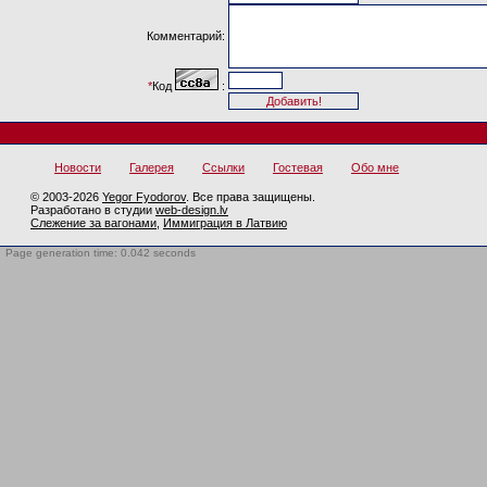
Комментарий:
*
Код
:
Новости
Галерея
Ссылки
Гостевая
Обо мне
© 2003-2026
Yegor Fyodorov
. Все права защищены.
Разработано в студии
web-design.lv
Слежение за вагонами
,
Иммиграция в Латвию
Page generation time: 0.042 seconds
BotTrap