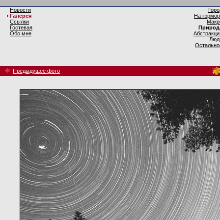
Новости
Горо
Галерея
Натюрмор
Ссылки
Макр
Гостевая
Природ
Обо мне
Абстракци
Люд
Остально
Предыдущее фото