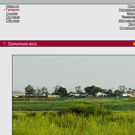
Новости
Горо
Галерея
Натюрмор
Ссылки
Макр
Гостевая
Природ
Обо мне
Абстракци
Люд
Остально
Предыдущее фото