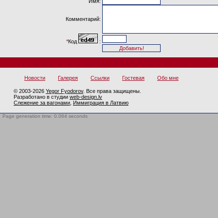
Имя:
Комментарий:
*
Код
:
Новости
Галерея
Ссылки
Гостевая
Обо мне
© 2003-2026
Yegor Fyodorov
. Все права защищены.
Разработано в студии
web-design.lv
Слежение за вагонами
,
Иммиграция в Латвию
Page generation time: 0.064 seconds
BotTrap