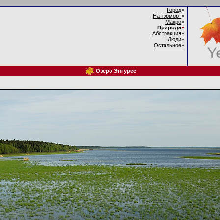
Город
Натюрморт
Макро
Природа
Абстракция
Люди
Остальное
Озеро Энгурес