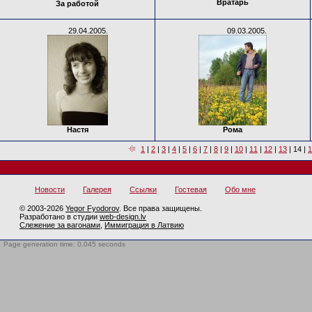
Вратарь
За работой
29.04.2005.
09.03.2005.
Настя
Рома
1
|
2
|
3
|
4
|
5
|
6
|
7
|
8
|
9
|
10
|
11
|
12
|
13
|
14
|
1
Новости
Галерея
Ссылки
Гостевая
Обо мне
© 2003-2026
Yegor Fyodorov
. Все права защищены.
Разработано в студии
web-design.lv
Слежение за вагонами
,
Иммиграция в Латвию
Page generation time: 0.045 seconds
BotTrap