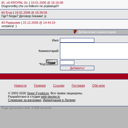
#1 .o0 KROPAL 0o.
|
19.01.2006 @ 16:16:08
Dogovorilisj zhe za fotikom ne prjatatsja!!!
#2 Егор
|
19.01.2006 @ 16:39:05
Где? Когда? Договор покажи! :р
#3 Ррррыжик
|
15.12.2006 @ 14:44:19
хитрюга! :)
Добавление комментария
Имя:
Комментарий:
*
Код
:
Новости
Галерея
Ссылки
Гостевая
Обо мне
© 2003-2026
Yegor Fyodorov
. Все права защищены.
Разработано в студии
web-design.lv
Слежение за вагонами
,
Иммиграция в Латвию
Page generation time: 0.066 seconds
BotTrap