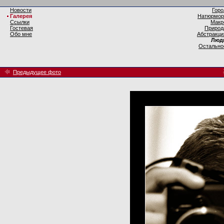
Новости
Горо
Галерея
Натюрмор
Ссылки
Макр
Гостевая
Природ
Обо мне
Абстракци
Люд
Остально
Предыдущее фото