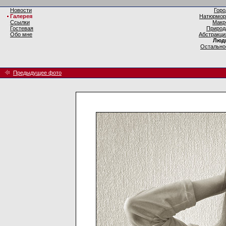
Новости
Горо
Галерея
Натюрмор
Ссылки
Макр
Гостевая
Природ
Обо мне
Абстракци
Люд
Остально
Предыдущее фото