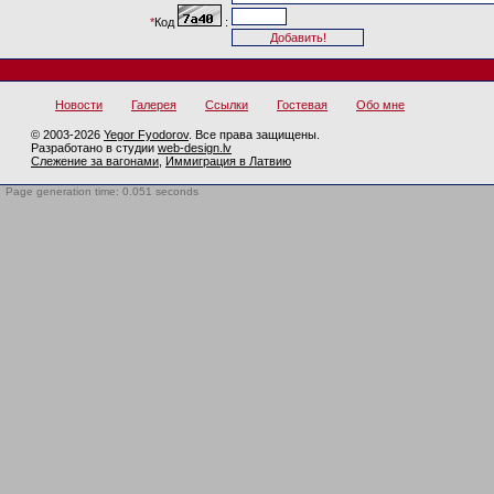
*
Код
:
Новости
Галерея
Ссылки
Гостевая
Обо мне
© 2003-2026
Yegor Fyodorov
. Все права защищены.
Разработано в студии
web-design.lv
Слежение за вагонами
,
Иммиграция в Латвию
Page generation time: 0.051 seconds
BotTrap