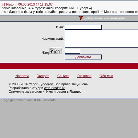
#1 Pluton
|
06.06.2013 @ 11:15:07
Какие классные! А Антураж какой колоритный... Супер! =)
p.s.: Давно не была у тебя на сайте, решила восполнить пробел! Много интересного п
Добавление комментария
Имя:
Комментарий:
*
Код
:
Новости
Галерея
Ссылки
Гостевая
Обо мне
© 2003-2026
Yegor Fyodorov
. Все права защищены.
Разработано в студии
web-design.lv
Слежение за вагонами
,
Иммиграция в Латвию
Page generation time: 0.042 seconds
BotTrap