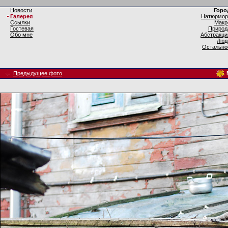
Новости
Горо
Галерея
Натюрмор
Ссылки
Макр
Гостевая
Природ
Обо мне
Абстракци
Люд
Остально
Предыдущее фото