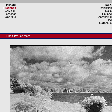
Новости
Горо
Галерея
Натюрмор
Ссылки
Макр
Гостевая
Природ
Обо мне
Абстракци
Люд
Остально
Предыдущее фото