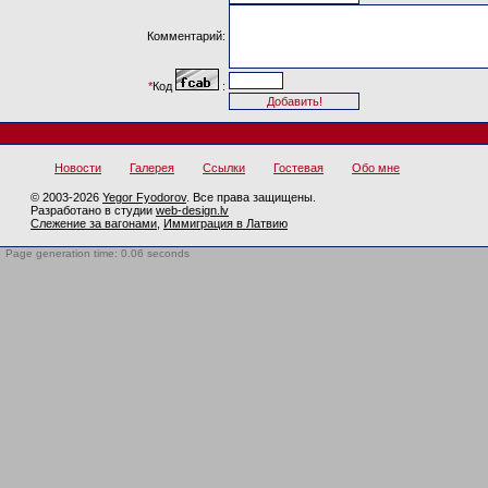
Комментарий:
*
Код
:
Новости
Галерея
Ссылки
Гостевая
Обо мне
© 2003-2026
Yegor Fyodorov
. Все права защищены.
Разработано в студии
web-design.lv
Слежение за вагонами
,
Иммиграция в Латвию
Page generation time: 0.06 seconds
BotTrap