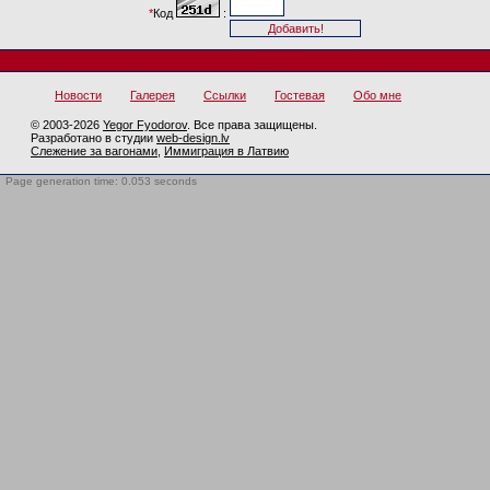
*
Код
:
Новости
Галерея
Ссылки
Гостевая
Обо мне
© 2003-2026
Yegor Fyodorov
. Все права защищены.
Разработано в студии
web-design.lv
Слежение за вагонами
,
Иммиграция в Латвию
Page generation time: 0.053 seconds
BotTrap