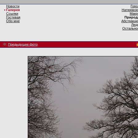
Новости
Горо
Галерея
Натюрмор
Ссылки
Макр
Гостевая
Природ
Обо мне
Абстракци
Люд
Остально
Предыдущее фото