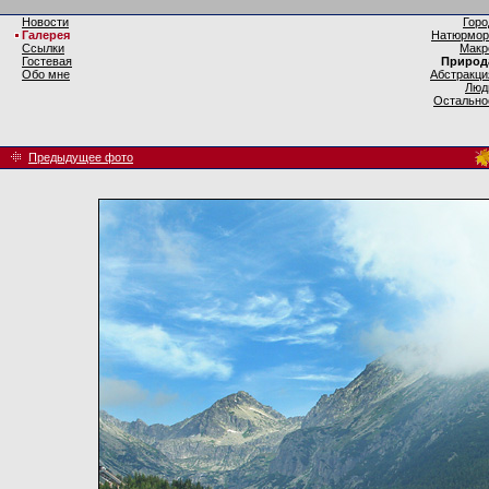
Новости
Горо
Галерея
Натюрмор
Ссылки
Макр
Гостевая
Природ
Обо мне
Абстракци
Люд
Остально
Предыдущее фото