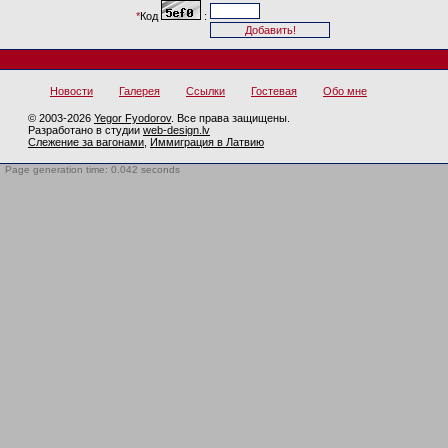
*
Код
:
Новости
Галерея
Ссылки
Гостевая
Обо мне
© 2003-2026
Yegor Fyodorov
. Все права защищены.
Разработано в студии
web-design.lv
Слежение за вагонами
,
Иммиграция в Латвию
Page generation time: 0.042 seconds
BotTrap