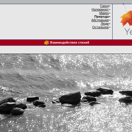
Город
Натюрморт
Макро
Природа
Абстракция
Люди
Остальное
Взаимодействие стихий