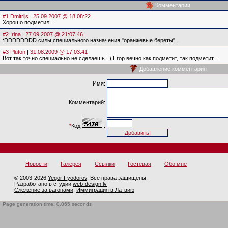
Комментарии
#1 Dmitrijs
|
25.09.2007 @ 18:08:22
Хорошо подметил...
#2 Irina
|
27.09.2007 @ 21:07:46
:DDDDDDDD силы специального назначения "оранжевые береты"...
#3 Pluton
|
31.08.2009 @ 17:03:41
Вот так точно специально не сделаешь =) Егор вечно как подметит, так подметит...
Добавление комментария
Имя:
Комментарий:
*
Код
:
Новости
Галерея
Ссылки
Гостевая
Обо мне
© 2003-2026
Yegor Fyodorov
. Все права защищены.
Разработано в студии
web-design.lv
Слежение за вагонами
,
Иммиграция в Латвию
Page generation time: 0.065 seconds
BotTrap