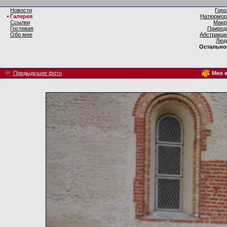
Новости
Горо
Галерея
Натюрмор
Ссылки
Макр
Гостевая
Природ
Обо мне
Абстракци
Люд
Остально
Предыдущее фото
Мне к