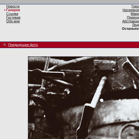
Новости
Горо
Галерея
Натюрмор
Ссылки
Макр
Гостевая
Природ
Обо мне
Абстракци
Люд
Остально
Предыдущее фото