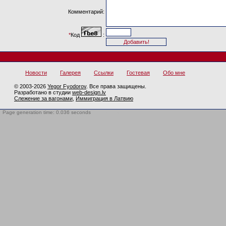
Комментарий:
*
Код
:
Новости
Галерея
Ссылки
Гостевая
Обо мне
© 2003-2026
Yegor Fyodorov
. Все права защищены.
Разработано в студии
web-design.lv
Слежение за вагонами
,
Иммиграция в Латвию
Page generation time: 0.036 seconds
BotTrap