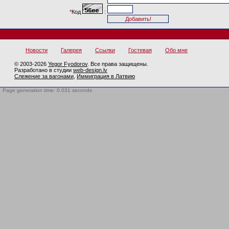
*
Код
:
Новости
Галерея
Ссылки
Гостевая
Обо мне
© 2003-2026
Yegor Fyodorov
. Все права защищены.
Разработано в студии
web-design.lv
Слежение за вагонами
,
Иммиграция в Латвию
Page generation time: 0.031 seconds
BotTrap