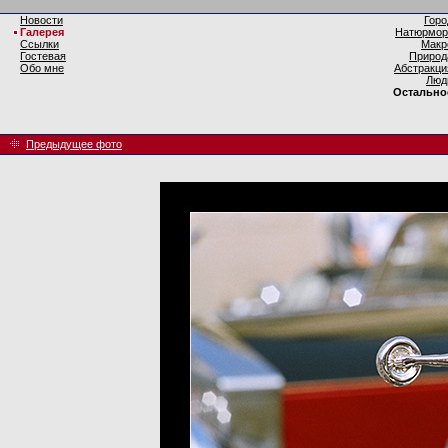
Новости
Горо
Галерея
Натюрмор
Ссылки
Макр
Гостевая
Природ
Обо мне
Абстракци
Люд
Остально
Предыдущее фото