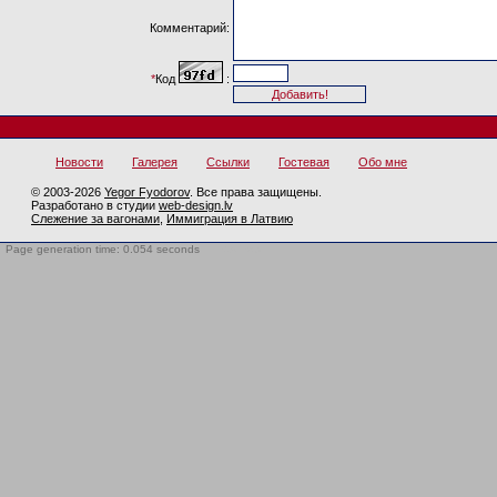
Комментарий:
*
Код
:
Новости
Галерея
Ссылки
Гостевая
Обо мне
© 2003-2026
Yegor Fyodorov
. Все права защищены.
Разработано в студии
web-design.lv
Слежение за вагонами
,
Иммиграция в Латвию
Page generation time: 0.054 seconds
BotTrap