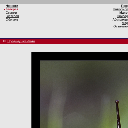
Новости
Горо
Галерея
Натюрмор
Ссылки
Макр
Гостевая
Природ
Обо мне
Абстракци
Люд
Остально
Предыдущее фото