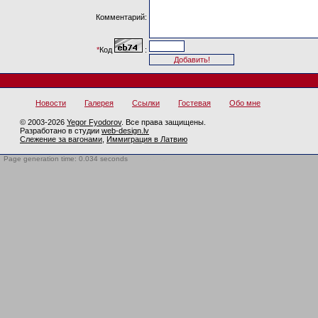
Комментарий:
*
Код
:
Новости
Галерея
Ссылки
Гостевая
Обо мне
© 2003-2026
Yegor Fyodorov
. Все права защищены.
Разработано в студии
web-design.lv
Слежение за вагонами
,
Иммиграция в Латвию
Page generation time: 0.034 seconds
BotTrap