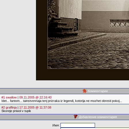
Комментарии
#1 swallow
|
09.11.2005 @ 22:16:40
Idet... fantom... tainstvennaja tenj prizraka iz legendi, kotorija ne mozhet obresti pokoj...
#2 graffinja
|
17.11.2005 @ 11:37:08
Skoreje priwol v tupik
Добавление комментария
Имя: