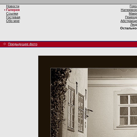
Новости
Горо
Галерея
Натюрмор
Ссылки
Макр
Гостевая
Природ
Обо мне
Абстракци
Люд
Остально
Предыдущее фото