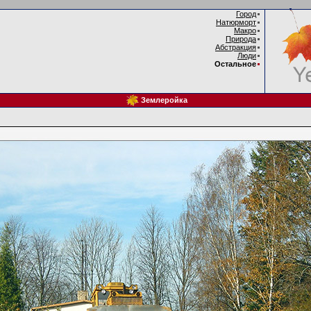
Город
Натюрморт
Макро
Природа
Абстракция
Люди
Остальное
Землеройка