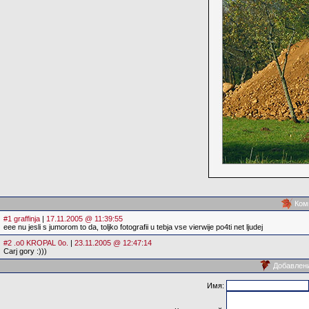
Ком
#1 graffinja
|
17.11.2005 @ 11:39:55
eee nu jesli s jumorom to da, toljko fotografii u tebja vse vierwije po4ti net ljudej
#2 .o0 KROPAL 0o.
|
23.11.2005 @ 12:47:14
Carj gory :)))
Добавлен
Имя: