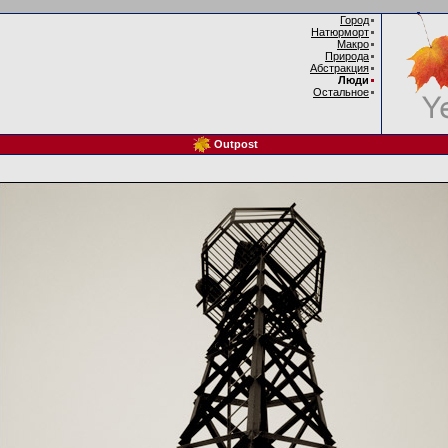
Город
Натюрморт
Макро
Природа
Абстракция
Люди
Остальное
Outpost