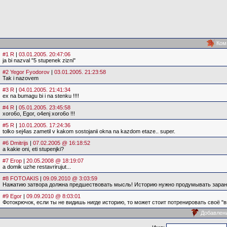
Ком
#1 R
|
03.01.2005. 20:47:06
ja bi nazval "5 stupenek zizni"
#2 Yegor Fyodorov
|
03.01.2005. 21:23:58
Tak i nazovem
#3 R
|
04.01.2005. 21:41:34
ex na bumagu bi i na stenku !!!!
#4 R
|
05.01.2005. 23:45:58
xoro6o, Egor, o4enj xoro6o !!!
#5 R
|
10.01.2005. 17:24:36
tolko sej4as zametil v kakom sostojanii okna na kazdom etaze.. super.
#6 Dmitrijs
|
07.02.2005 @ 16:18:52
a kakie oni, eti stupenjki?
#7 Егор
|
20.05.2008 @ 18:19:07
a domik uzhe restavrirujut...
#8 FOTOAKIS
|
09.09.2010 @ 3:03:59
Нажатию затвора должна предшествовать мысль! Историю нужно продумывать заранее
#9 Egor
|
09.09.2010 @ 8:03:01
Фотокрючок, если ты не видишь нигде историю, то может стоит потренировать своё "в
Добавлен