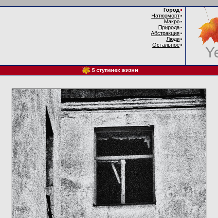
Город
Натюрморт
Макро
Природа
Абстракция
Люди
Остальное
5 ступенек жизни