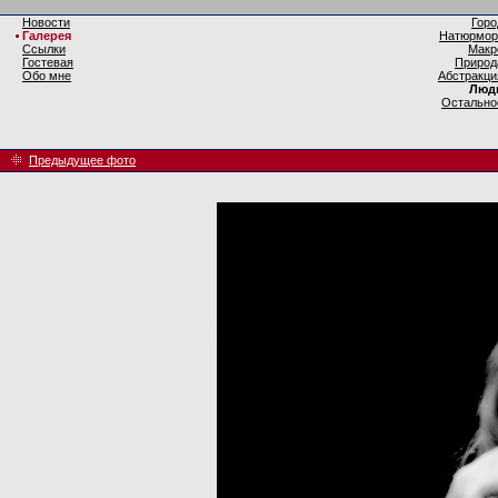
Новости
Горо
Галерея
Натюрмор
Ссылки
Макр
Гостевая
Природ
Обо мне
Абстракци
Люд
Остально
Предыдущее фото