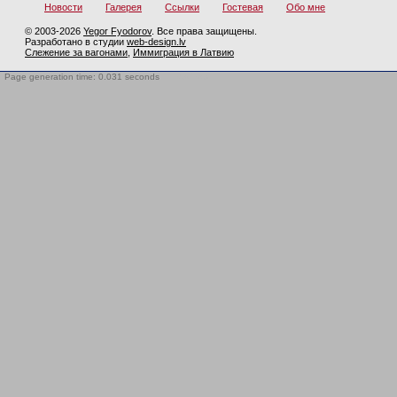
Новости
Галерея
Ссылки
Гостевая
Обо мне
© 2003-2026
Yegor Fyodorov
. Все права защищены.
Разработано в студии
web-design.lv
Слежение за вагонами
,
Иммиграция в Латвию
Page generation time: 0.031 seconds
BotTrap