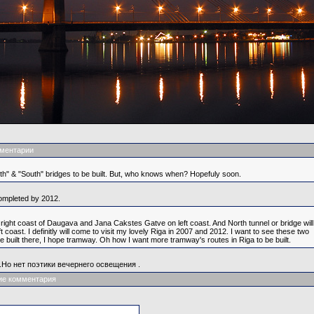
ментарии
th" & "South" bridges to be built. But, who knows when? Hopefuly soon.
 completed by 2012.
 right coast of Daugava and Jana Cakstes Gatve on left coast. And North tunnel or bridge will
st. I definitly will come to visit my lovely Riga in 2007 and 2012. I want to see these two
be built there, I hope tramway. Oh how I want more tramway's routes in Riga to be built.
.Но нет поэтики вечернего освещения .
ие комментария