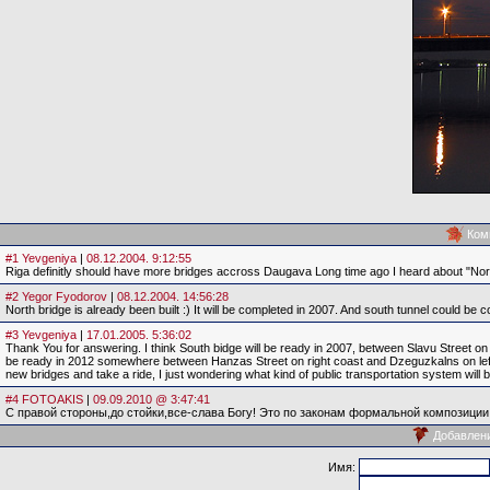
Ком
#1 Yevgeniya
|
08.12.2004. 9:12:55
Riga definitly should have more bridges accross Daugava Long time ago I heard about "Nor
#2 Yegor Fyodorov
|
08.12.2004. 14:56:28
North bridge is already been built :) It will be completed in 2007. And south tunnel could be
#3 Yevgeniya
|
17.01.2005. 5:36:02
Thank You for answering. I think South bidge will be ready in 2007, between Slavu Street on
be ready in 2012 somewhere between Hanzas Street on right coast and Dzeguzkalns on left coa
new bridges and take a ride, I just wondering what kind of public transportation system will 
#4 FOTOAKIS
|
09.09.2010 @ 3:47:41
C правой стороны,до стойки,все-слава Богу! Это по законам формальной композиции
Добавлен
Имя: