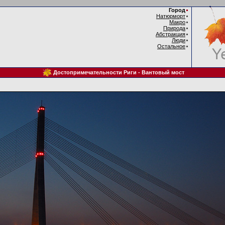
Город
Натюрморт
Макро
Природа
Абстракция
Люди
Остальное
Достопримечательности Риги - Вантовый мост