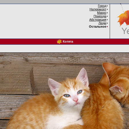
Город
Натюрморт
Макро
Природа
Абстракция
Люди
Остальное
Котята