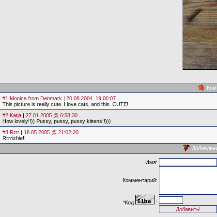
Ком
#1 Monica from Denmark
|
20.08.2004. 19:00:07
This picture is really cute. I love cats, and this. CUTE!
#2 Katja
|
27.01.2005 @ 6:58:30
How lovely!!)) Pussy, pussy, pussy kittens!!)))
#3 Rrrr
|
18.05.2005 @ 21:02:20
Rrrrizhie!!
Добавлен
Имя:
Комментарий:
*
Код
: