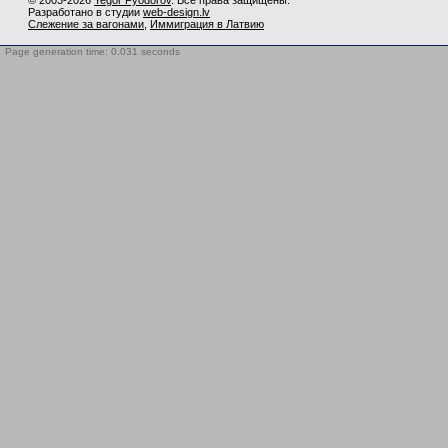
© 2003-2026
Yegor Fyodorov
. Все права защищены.
Разработано в студии
web-design.lv
Слежение за вагонами
,
Иммиграция в Латвию
Page generation time: 0.031 seconds
BotTrap