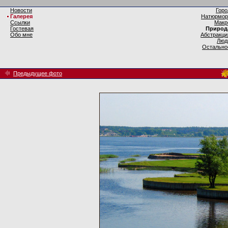
Новости
Горо
Галерея
Натюрмор
Ссылки
Макр
Гостевая
Природ
Обо мне
Абстракци
Люд
Остально
Предыдущее фото