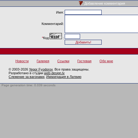
Добавление комментария
Имя:
Комментарий:
*
Код
:
Новости
Галерея
Ссылки
Гостевая
Обо мне
© 2003-2026
Yegor Fyodorov
. Все права защищены.
Разработано в студии
web-design.lv
Слежение за вагонами
,
Иммиграция в Латвию
Page generation time: 0.039 seconds
BotTrap