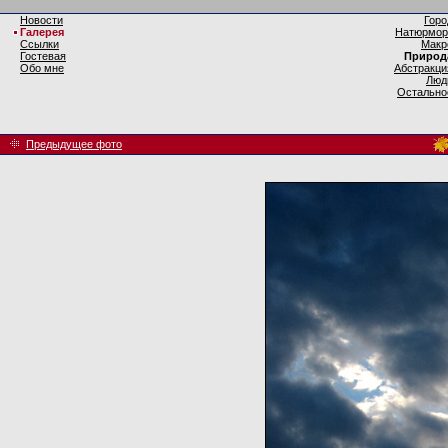
Новости
Горо
Галерея
Натюрмор
Ссылки
Макр
Гостевая
Природ
Обо мне
Абстракци
Люд
Остально
Предыдущее фото