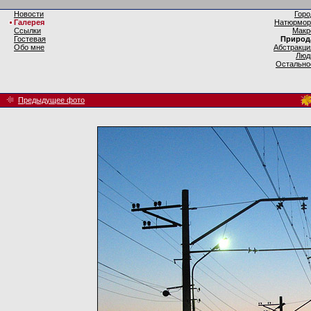
Новости
Горо
Галерея
Натюрмор
Ссылки
Макр
Гостевая
Природ
Обо мне
Абстракци
Люд
Остально
Предыдущее фото