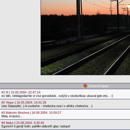
Комментарии
#1 R
|
15.05.2004. 22:47:14
ex blin, neblagodarnie vi vse gorodskie.. xotj bi v skobo4kax ukazal gde eto... :)
#2 Yegor
|
16.05.2004. 14:01:39
(eto Salaspils) ;) A voobshe - zhelezka ona i v afrike zhelezka.. :)
#3 Maksim Moshna
|
16.08.2004. 10:59:27
Mda, krasivo...
#4 Maks
|
20.08.2004. 9:20:45
Egorich! ti genij! fotki: pal4iki oblize6! glaz radujut!