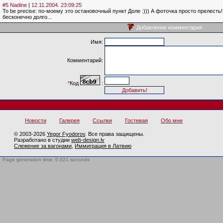
#5 Nadine
|
12.11.2004. 23:09:25
To be precise: по-моему это остановочный пункт Доле :))) А фоточка просто прелесть
бесконечно долго...
Добавление комментария
Имя:
Комментарий:
*
Код
:
Новости
Галерея
Ссылки
Гостевая
Обо мне
© 2003-2026
Yegor Fyodorov
. Все права защищены.
Разработано в студии
web-design.lv
Слежение за вагонами
,
Иммиграция в Латвию
Page generation time: 0.021 seconds
BotTrap