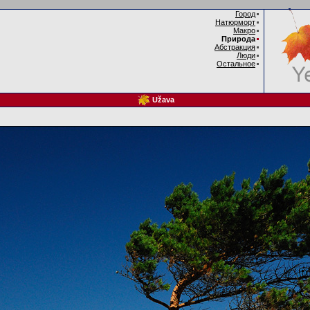
Город
Натюрморт
Макро
Природа
Абстракция
Люди
Остальное
Užava