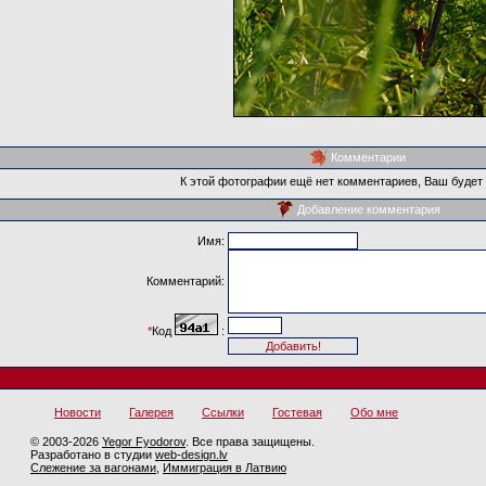
Комментарии
К этой фотографии ещё нет комментариев, Ваш будет
Добавление комментария
Имя:
Комментарий:
*
Код
:
Новости
Галерея
Ссылки
Гостевая
Обо мне
© 2003-2026
Yegor Fyodorov
. Все права защищены.
Разработано в студии
web-design.lv
Слежение за вагонами
,
Иммиграция в Латвию