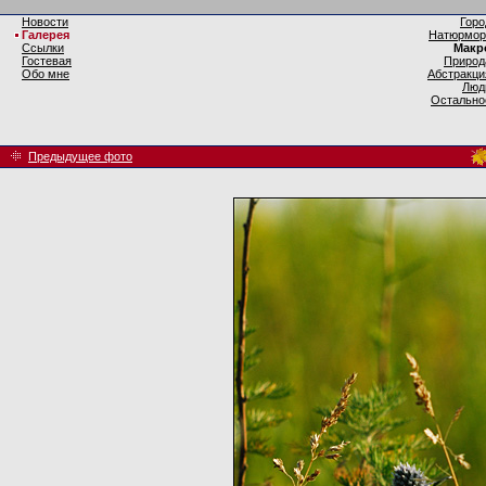
Новости
Горо
Галерея
Натюрмор
Ссылки
Макр
Гостевая
Природ
Обо мне
Абстракци
Люд
Остально
Предыдущее фото