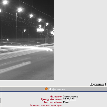
Поделиться
|
Информация
Название:
Замок света
Дата добавления:
17.03.2011.
Место съёмки:
Рига
Техническая информация: