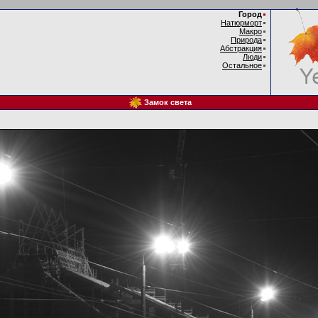
Город
Натюрморт
Макро
Природа
Абстракция
Люди
Остальное
Замок света