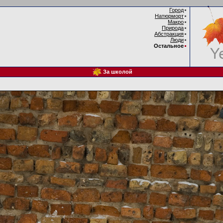
Город
Натюрморт
Макро
Природа
Абстракция
Люди
Остальное
За школой