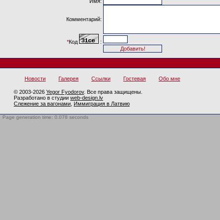
Имя:
Комментарий:
*
Код
:
Новости
Галерея
Ссылки
Гостевая
Обо мне
© 2003-2026
Yegor Fyodorov
. Все права защищены.
Разработано в студии
web-design.lv
Слежение за вагонами
,
Иммиграция в Латвию
Page generation time: 0.078 seconds
BotTrap