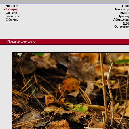
Новости
Горо
Галерея
Натюрмор
Ссылки
Макр
Гостевая
Природ
Обо мне
Абстракци
Люд
Остально
Предыдущее фото