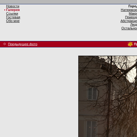
Новости
Горо
Галерея
Натюрмор
Ссылки
Макр
Гостевая
Природ
Обо мне
Абстракци
Люд
Остально
Предыдущее фото
П