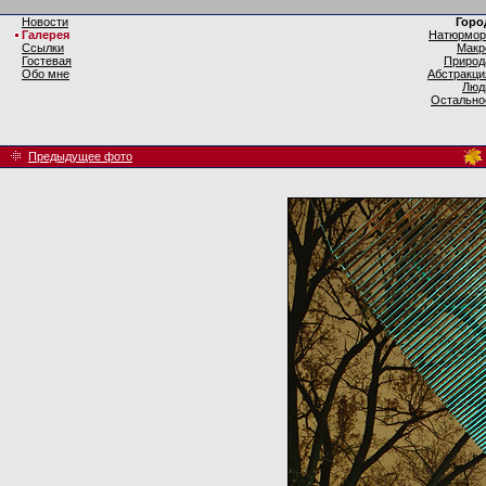
Новости
Горо
Галерея
Натюрмор
Ссылки
Макр
Гостевая
Природ
Обо мне
Абстракци
Люд
Остально
Предыдущее фото