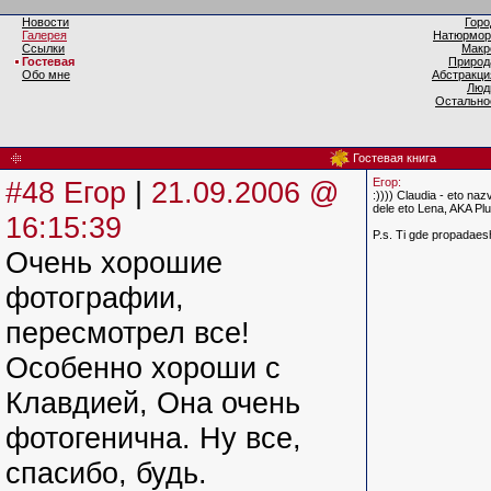
Новости
Горо
Галерея
Натюрмор
Ссылки
Макр
Гостевая
Природ
Обо мне
Абстракци
Люд
Остально
Гостевая книга
#48 Егор
|
21.09.2006 @
Егор:
:)))) Claudia - eto na
dele eto Lena, AKA Plut
16:15:39
P.s. Ti gde propadaesh
Очень хорошие
фотографии,
пересмотрел все!
Особенно хороши с
Клавдией, Она очень
фотогенична. Ну все,
спасибо, будь.