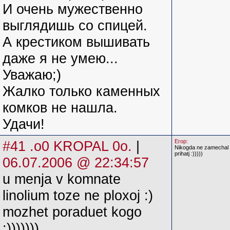
И очень мужественно
выглядишь со спицей.
А крестиком вышивать
даже я не умею...
Уважаю;)
Жалко только каменных
комков не нашла.
Удачи!
#41 .o0 KROPAL 0o.
|
Егор:
Nikogda ne zamechal :
prihatj :)))))
06.07.2006 @ 22:34:57
u menja v komnate
linolium toze ne ploxoj :)
mozhet poraduet kogo
:)))))))