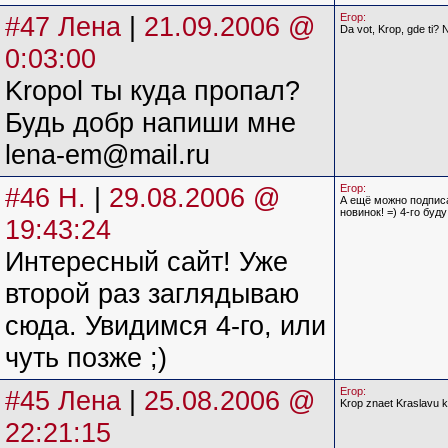
#47 Лена
|
21.09.2006 @
Егор:
Da vot, Krop, gde ti? 
0:03:00
Kropol ты куда пропал?
Будь добр напиши мне
lena-em@mail.ru
#46 Н.
|
29.08.2006 @
Егор:
А ещё можно подписа
новинок! =) 4-го буд
19:43:24
Интересный сайт! Уже
второй раз заглядываю
сюда. Увидимся 4-го, или
чуть позже ;)
#45 Лена
|
25.08.2006 @
Егор:
Krop znaet Kraslavu ka
22:21:15