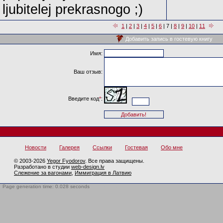
ljubitelej prekrasnogo ;)
1
|
2
|
3
|
4
|
5
|
6
|
7
|
8
|
9
|
10
|
11
Добавить запись в гостевую книгу
Имя:
Ваш отзыв:
Введите код
*
:
Новости
Галерея
Ссылки
Гостевая
Обо мне
© 2003-2026
Yegor Fyodorov
. Все права защищены.
Разработано в студии
web-design.lv
Слежение за вагонами
,
Иммиграция в Латвию
Page generation time: 0.028 seconds
BotTrap