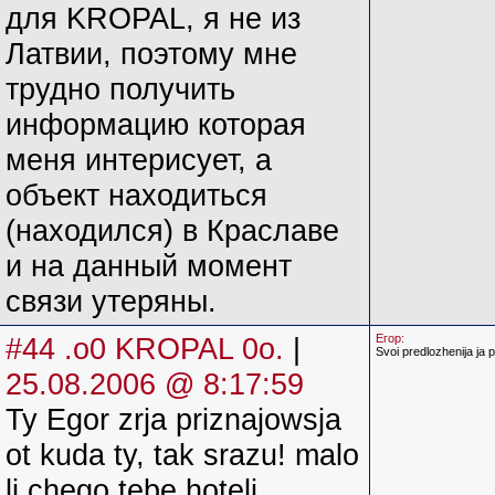
для KROPAL, я не из
Латвии, поэтому мне
трудно получить
информацию которая
меня интерисует, а
объект находиться
(находился) в Краславе
и на данный момент
связи утеряны.
#44 .o0 KROPAL 0o.
|
Егор:
Svoi predlozhenija ja 
25.08.2006 @ 8:17:59
Ty Egor zrja priznajowsja
ot kuda ty, tak srazu! malo
li chego tebe hoteli