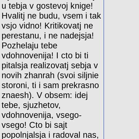
u tebja v gostevoj knige!
Hvalitj ne budu, vsem i tak
vsjo vidno! Kritikovatj ne
perestanu, i ne nadejsja!
Pozhelaju tebe
vdohnovenija! I cto bi ti
pitalsja realizovatj sebja v
novih zhanrah (svoi siljnie
storoni, ti i sam prekrasno
znaesh). V obsem: idej
tebe, sjuzhetov,
vdohnovenija, vsego-
vsego! Cto bi sajt
popolnjalsja i radoval nas,