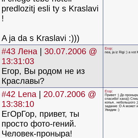
predlozitj esli ty s Kraslavi
!
A ja da s Kraslavi :)))
#43 Лена
|
30.07.2006 @
Егор:
nea, ja iz Rigi :) a vot 
13:31:03
Егор, Вы родом не из
Краславы?
#42 Lena
|
20.07.2006 @
Егор:
Привет :) До проныр
спасибо! хаха)) Спи
13:38:10
копья.. небольшого ;
задание :D А может и
Увидим :)
ЕгОрГор, привет, ты
просто фото-гений.
Человек-проныра!