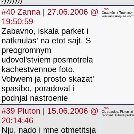
#40 Zanna
|
27.06.2006 @
Егор:
Спасибо :) Приятно 
комнате поднял настр
19:50:59
Zabavno, iskala parket i
natknulas' na etot sajt. S
preogromnym
udovol'stviem posmotrela
kachestvennoe foto.
Vobwem ja prosto skazat'
spasibo, poradoval i
podnjal nastroenie
#39 Pluton
|
15.06.2006 @
Егор:
Oj, spasibo, Pluton :))
radovatj, ljubiteli prek
20:14:46
Nju, nado i mne otmetitsja