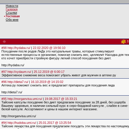
Новости
Галерея
Ссылки
Гостевая
Обо мне
Г
#98 http://hydaba.ru/
|
22.02.2020 @ 19:56:10
Похудении после родов ЛиДа это натуральные травы, которые стимулирует
естественные процессы в организме, помогая снизить вес, целлюлит Находка для тех
кто хочет приобрести стройную фигуру легкий способ похудения без диет.
http://hydaba.ru/
#97 http://xydaum.ru/
|
25.12.2019 @ 6:00:17
Эффективное снижение веса помогают убрать живот для мужчин в аптеке ру
#96 http://dieta7.ru/
|
16.10.2019 @ 14:15:02
Аптека ру поможет снизить вес и предлагает препараты для похудения лида
http://dieta7.ru/
#95 http://morganvisa.umi.ru/
|
19.08.2017 @ 15:33:21
Тайские капсулы похудение без диет предлагаем похудение за 28 дней, без ущерба
Вашему здоровью, в наличии сильный курс в серо-бордовой капсуле , слабее в сине-
белой капсуле. Ассортимент и цены в нашем интернет магазине.
http://morganvisa.umi.ru/
#94 http://hudoba.umi.ru/
|
25.01.2017 @ 13:25:54
Тайские лекарства для похудения предлагаем похудеть эти лекарства по настоящем