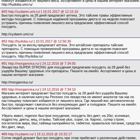
помогут избавится от лишнего веса. Ассортимент и цены в нашем интернет магазине.
http://hudoba.umi.ru/
#93 http://xydaem.umi.ru/
|
19.01.2017 @ 12:15:16
Быстро похудеть за 28 дней предлагает аптека. Это тайские травы эффективные
методы похудения. С помощью надёжной программы диета кг на неделю помогают
устранить причины появления лишнего веса предлагаем эффективный способ
похудеть.
http://xydaem.umi.ru/
#92 http://hydoba.ru/
|
10.01.2017 @ 12:56:30
Похудеть за за месяц предлагает аптека. Это китайские препараты тайские
препараты. С помощью проверенной программы диета кг на неделю помогают
устранить причины появления лишнего веса предлагаем эффективный способ
похудеть. http://hydoba.ru/
#91 http://morganvisa.ru/
|
24.12.2016 @ 7:34:55
Лекарства SUPER STRONG для похудения предлагаем похудеть за 28 дней без
ущерба Вашему здоровью эти препараты. Пишите на емейл. Ассортимент и цены в
нашем интернет магазине.
http://morganvisa.ru/
#90 http://morganvisa.ru/
|
24.12.2016 @ 7:34:10
Магазин интернет предлагает быстро похудеть за 28 дней без ущерба Вашему
здоровью, в наличии капсулы Регенон эти лекарства не имеют аналогов так как по
настоящему помогают избавится от лишнего веса. Где лишний вес автоматически
быстро, продолжает сжигаться без изнуряющих диет и голодовок. Пишите на емейл.
Ассортимент и цены в нашем интернет магазине.
Убрать живот, regenon быстрое похудение, похудеть без диет, на 20кг, ксеникал,
подростку, диеты, мкц, отзывы, Тайские plus, super, св. Карлос, супер стронг,
поглотители жира, bluz,таблица калорийности, таблетки, правильное питание, средства
без диет, лицо,
#89 http://xydaem.ru/
|
19.12.2016 @ 10:32:17
Сотни людей думают быстро похудеть при этом прибегают к различным действиям,