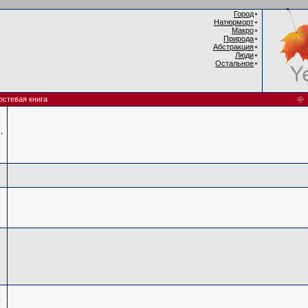
Город
Натюрморт
Макро
Природа
Абстракция
Люди
Остальное
остевая книга
,
у