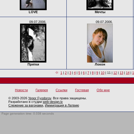
LOVE
Мечты
09.07.2006.
09.07.2006.
Прятки
Локон
1
|
2
|
3
|
4
|
5
|
6
|
7
|
8
|
9
|
10
|
11
|
12
|
13
|
14
|
1
Новости
Галерея
Ссылки
Гостевая
Обо мне
© 2003-2026
Yegor Fyodorov
. Все права защищены.
Разработано в студии
web-design.lv
Слежение за вагонами
,
Иммиграция в Латвию
Page generation time: 0.038 seconds
BotTrap