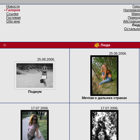
Новости
Горо
Галерея
Натюрмор
Ссылки
Макр
Гостевая
Природ
Обо мне
Абстракци
Люд
Остально
Люди
25.08.2006.
25.08.2006.
Подиум
Мечтая о дальних странах
17.07.2006.
17.07.2006.