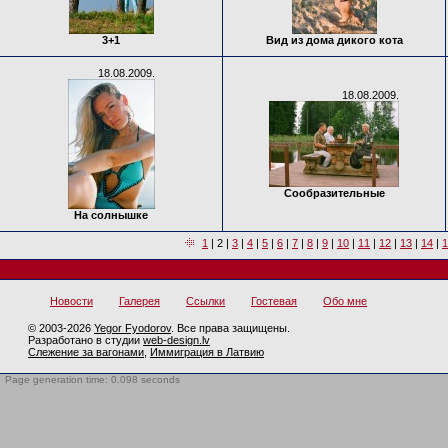
3+1
Вид из дома дикого кота
18.08.2009.
18.08.2009.
Сообразительные
На солнышке
1
|
2
|
3
|
4
|
5
|
6
|
7
|
8
|
9
|
10
|
11
|
12
|
13
|
14
|
1
Новости
Галерея
Ссылки
Гостевая
Обо мне
© 2003-2026
Yegor Fyodorov
. Все права защищены.
Разработано в студии
web-design.lv
Слежение за вагонами
,
Иммиграция в Латвию
Page generation time: 0.098 seconds
BotTrap