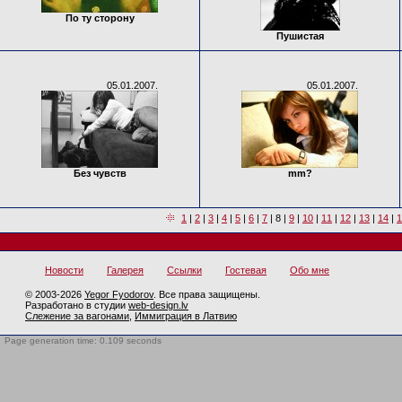
По ту сторону
Пушистая
05.01.2007.
05.01.2007.
Без чувств
mm?
1
|
2
|
3
|
4
|
5
|
6
|
7
|
8
|
9
|
10
|
11
|
12
|
13
|
14
|
1
Новости
Галерея
Ссылки
Гостевая
Обо мне
© 2003-2026
Yegor Fyodorov
. Все права защищены.
Разработано в студии
web-design.lv
Слежение за вагонами
,
Иммиграция в Латвию
Page generation time: 0.109 seconds
BotTrap