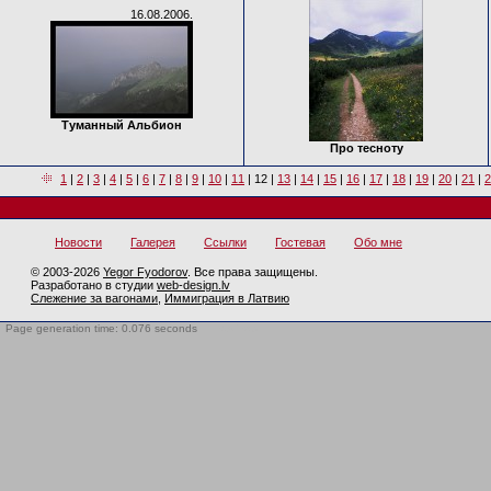
16.08.2006.
Туманный Альбион
Про тесноту
1
|
2
|
3
|
4
|
5
|
6
|
7
|
8
|
9
|
10
|
11
|
12
|
13
|
14
|
15
|
16
|
17
|
18
|
19
|
20
|
21
|
2
Новости
Галерея
Ссылки
Гостевая
Обо мне
© 2003-2026
Yegor Fyodorov
. Все права защищены.
Разработано в студии
web-design.lv
Слежение за вагонами
,
Иммиграция в Латвию
Page generation time: 0.076 seconds
BotTrap