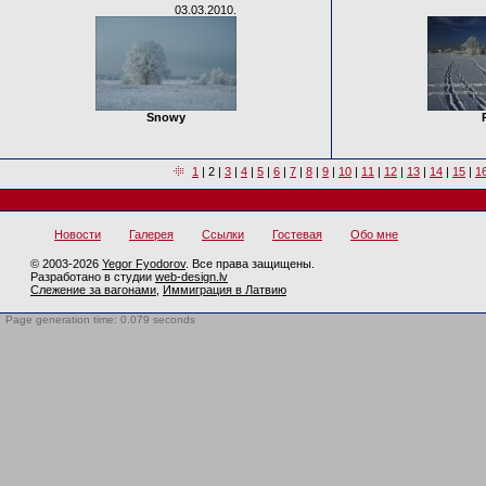
03.03.2010.
Snowy
1
|
2
|
3
|
4
|
5
|
6
|
7
|
8
|
9
|
10
|
11
|
12
|
13
|
14
|
15
|
1
Новости
Галерея
Ссылки
Гостевая
Обо мне
© 2003-2026
Yegor Fyodorov
. Все права защищены.
Разработано в студии
web-design.lv
Слежение за вагонами
,
Иммиграция в Латвию
Page generation time: 0.079 seconds
BotTrap