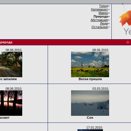
Город
Натюрморт
Макро
Природа
Абстракция
Люди
Остальное
рирода
08.06.2010.
08.06.2010.
го запалим
Весна пришла
08.06.2010.
03.03.2010.
ассвет
Сон
17.01.2010.