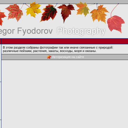
В этом разделе собраны фотографии так или иначе связанные с природой:
различные пейзажи, растения, закаты, восходы, моря и океаны.
Авторизация на сайте