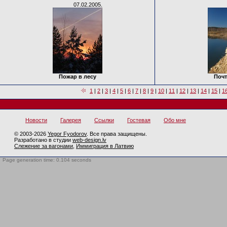
07.02.2005.
Пожар в лесу
Поч
1
|
2
|
3
|
4
|
5
|
6
|
7
|
8
|
9
|
10
|
11
|
12
|
13
|
14
|
15
|
1
Новости
Галерея
Ссылки
Гостевая
Обо мне
© 2003-2026
Yegor Fyodorov
. Все права защищены.
Разработано в студии
web-design.lv
Слежение за вагонами
,
Иммиграция в Латвию
Page generation time: 0.104 seconds
BotTrap