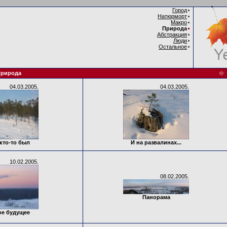
Город
Натюрморт
Макро
Природа
Абстракция
Люди
Остальное
рирода
04.03.2005.
04.03.2005.
кто-то был
И на развалинах...
10.02.2005.
08.02.2005.
Панорама
ое будущее