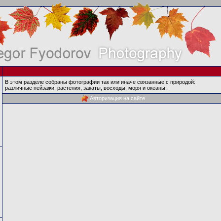
В этом разделе собраны фотографии так или иначе связанные с природой:
различные пейзажи, растения, закаты, восходы, моря и океаны.
Авторизация на сайте