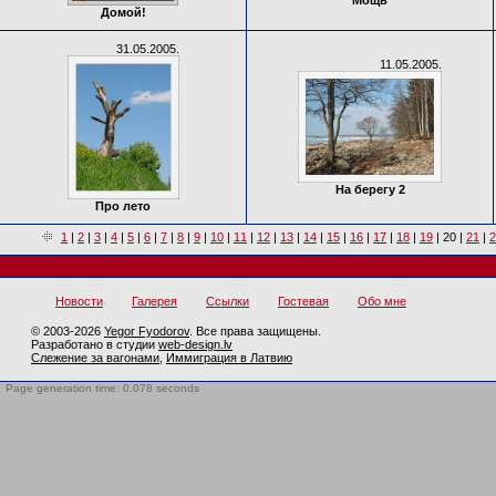
Мощь
Домой!
31.05.2005.
11.05.2005.
На берегу 2
Про лето
1
|
2
|
3
|
4
|
5
|
6
|
7
|
8
|
9
|
10
|
11
|
12
|
13
|
14
|
15
|
16
|
17
|
18
|
19
|
20
|
21
|
2
Новости
Галерея
Ссылки
Гостевая
Обо мне
© 2003-2026
Yegor Fyodorov
. Все права защищены.
Разработано в студии
web-design.lv
Слежение за вагонами
,
Иммиграция в Латвию
Page generation time: 0.078 seconds
BotTrap