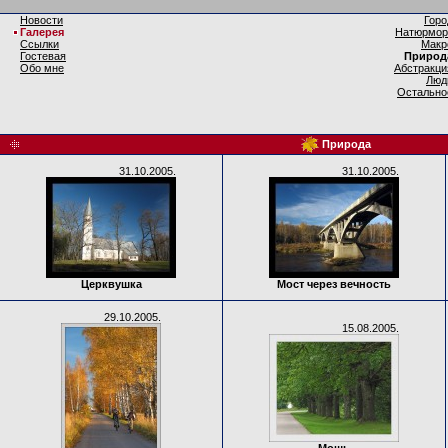
Новости
Горо
Галерея
Натюрмор
Ссылки
Макр
Гостевая
Природ
Обо мне
Абстракци
Люд
Остально
Природа
31.10.2005.
31.10.2005.
Церквушка
Мост через вечность
29.10.2005.
15.08.2005.