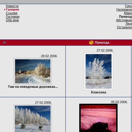
Новости
Горо
Галерея
Натюрмор
Ссылки
Макр
Гостевая
Природ
Обо мне
Абстракци
Люд
Остально
Природа
27.02.2006.
28.02.2006.
Там на неведомых дорожках...
Классика
05.02.2006.
27.02.2006.