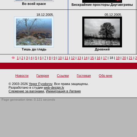
Во всей красе
Бескрайние просторы Даугавгривы
18.12.2005.
05.12.2005.
Тишь да гладь
Древний
1
|
2
|
3
|
4
|
5
|
6
|
7
|
8
|
9
|
10
|
11
|
12
|
13
|
14
|
15
|
16
|
17
|
18
|
19
|
20
|
21
|
2
Новости
Галерея
Ссылки
Гостевая
Обо мне
© 2003-2026
Yegor Fyodorov
. Все права защищены.
Разработано в студии
web-design.lv
Слежение за вагонами
,
Иммиграция в Латвию
Page generation time: 0.121 seconds
BotTrap