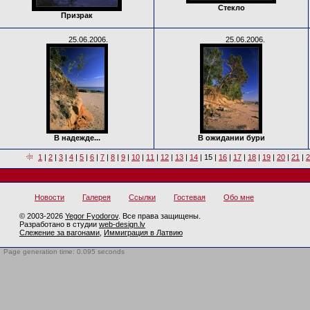
Стекло
Призрак
25.06.2006.
25.06.2006.
В надежде...
В ожидании бури
1
|
2
|
3
|
4
|
5
|
6
|
7
|
8
|
9
|
10
|
11
|
12
|
13
|
14
|
15
|
16
|
17
|
18
|
19
|
20
|
21
|
2
Новости
Галерея
Ссылки
Гостевая
Обо мне
© 2003-2026
Yegor Fyodorov
. Все права защищены.
Разработано в студии
web-design.lv
Слежение за вагонами
,
Иммиграция в Латвию
Page generation time: 0.095 seconds
BotTrap