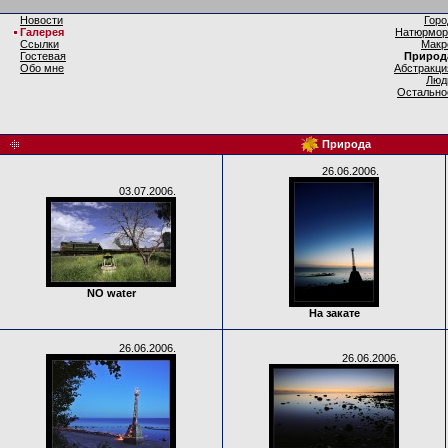
Новости
Горо
Галерея
Натюрмор
Ссылки
Макр
Гостевая
Природ
Обо мне
Абстракци
Люд
Остально
Природа
26.06.2006.
03.07.2006.
NO water
На закате
26.06.2006.
26.06.2006.