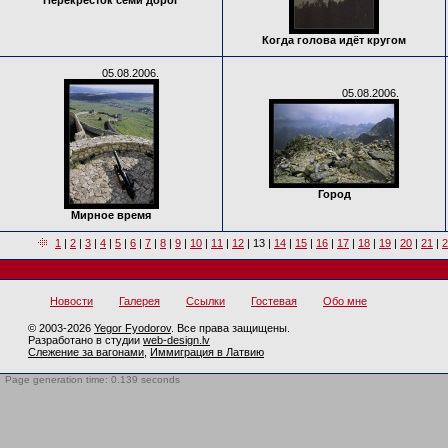
Перекрёсток семи дорог
Когда голова идёт кругом
05.08.2006.
05.08.2006.
Город
Мирное время
1
|
2
|
3
|
4
|
5
|
6
|
7
|
8
|
9
|
10
|
11
|
12
|
13
|
14
|
15
|
16
|
17
|
18
|
19
|
20
|
21
|
2
Новости
Галерея
Ссылки
Гостевая
Обо мне
© 2003-2026
Yegor Fyodorov
. Все права защищены.
Разработано в студии
web-design.lv
Слежение за вагонами
,
Иммиграция в Латвию
Page generation time: 0.139 seconds
BotTrap