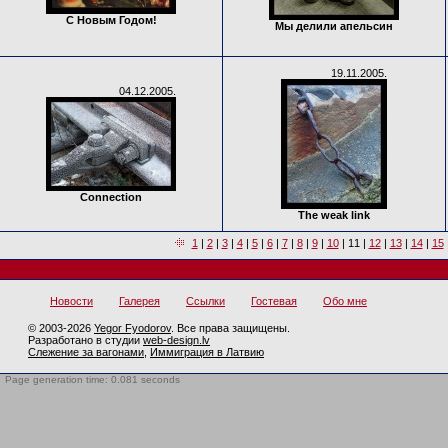
С Новым Годом!
Мы делили апельсин
19.11.2005.
04.12.2005.
Connection
The weak link
1
|
2
|
3
|
4
|
5
|
6
|
7
|
8
|
9
|
10
|
11
|
12
|
13
|
14
|
15
Новости
Галерея
Ссылки
Гостевая
Обо мне
© 2003-2026
Yegor Fyodorov
. Все права защищены.
Разработано в студии
web-design.lv
Слежение за вагонами
,
Иммиграция в Латвию
Page generation time: 0.081 seconds
BotTrap